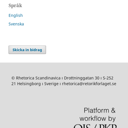
Språk
English
Svenska
Skicka in bidrag
© Rhetorica Scandinavica ı Drottninggatan 30 ı S-252
21 Helsingborg ı Sverige ı rhetorica@retorikforlaget.se