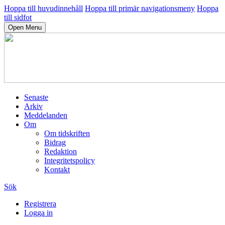
Hoppa till huvudinnehåll
Hoppa till primär navigationsmeny
Hoppa
till sidfot
Open Menu
Senaste
Arkiv
Meddelanden
Om
Om tidskriften
Bidrag
Redaktion
Integritetspolicy
Kontakt
Sök
Registrera
Logga in