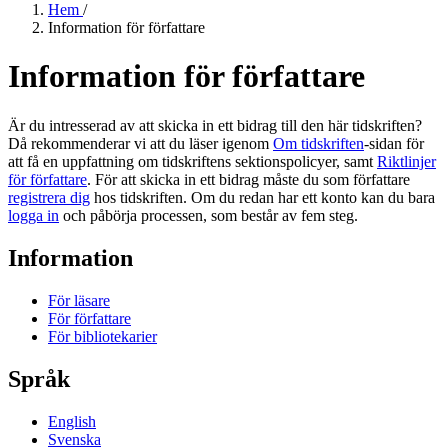
Hem
/
Information för författare
Information för författare
Är du intresserad av att skicka in ett bidrag till den här tidskriften?
Då rekommenderar vi att du läser igenom
Om tidskriften
-sidan för
att få en uppfattning om tidskriftens sektionspolicyer, samt
Riktlinjer
för författare
. För att skicka in ett bidrag måste du som författare
registrera dig
hos tidskriften. Om du redan har ett konto kan du bara
logga in
och påbörja processen, som består av fem steg.
Information
För läsare
För författare
För bibliotekarier
Språk
English
Svenska