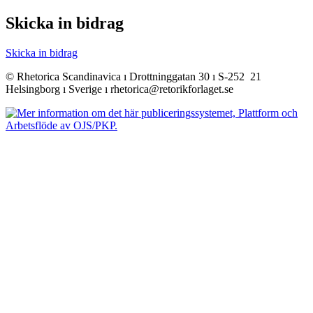
Skicka in bidrag
Skicka in bidrag
© Rhetorica Scandinavica ı Drottninggatan 30 ı S-252 21
Helsingborg ı Sverige ı rhetorica@retorikforlaget.se