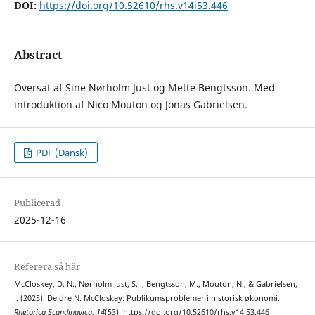
DOI:
https://doi.org/10.52610/rhs.v14i53.446
Abstract
Oversat af Sine Nørholm Just og Mette Bengtsson. Med
introduktion af Nico Mouton og Jonas Gabrielsen.
PDF (Dansk)
Publicerad
2025-12-16
Referera så här
McCloskey, D. N., Nørholm Just, S. ., Bengtsson, M., Mouton, N., & Gabrielsen,
J. (2025). Deidre N. McCloskey: Publikumsproblemer i historisk økonomi.
Rhetorica Scandinavica
,
14
(53). https://doi.org/10.52610/rhs.v14i53.446