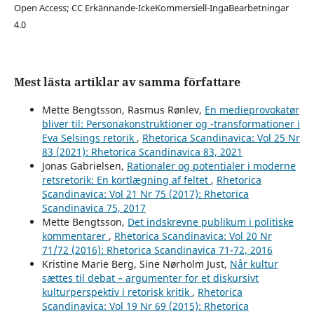
Open Access; CC Erkännande-IckeKommersiell-IngaBearbetningar
4.0
Mest lästa artiklar av samma författare
Mette Bengtsson, Rasmus Rønlev,
En medieprovokatør
bliver til: Personakonstruktioner og -transformationer i
Eva Selsings retorik
,
Rhetorica Scandinavica: Vol 25 Nr
83 (2021): Rhetorica Scandinavica 83, 2021
Jonas Gabrielsen,
Rationaler og potentialer i moderne
retsretorik: En kortlægning af feltet
,
Rhetorica
Scandinavica: Vol 21 Nr 75 (2017): Rhetorica
Scandinavica 75, 2017
Mette Bengtsson,
Det indskrevne publikum i politiske
kommentarer
,
Rhetorica Scandinavica: Vol 20 Nr
71/72 (2016): Rhetorica Scandinavica 71-72, 2016
Kristine Marie Berg, Sine Nørholm Just,
Når kultur
sættes til debat – argumenter for et diskursivt
kulturperspektiv i retorisk kritik
,
Rhetorica
Scandinavica: Vol 19 Nr 69 (2015): Rhetorica