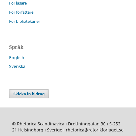
För läsare
För författare
För bibliotekarier
Språk
English
Svenska
Skicka in bidrag
© Rhetorica Scandinavica ı Drottninggatan 30 ı S-252
21 Helsingborg ı Sverige ı rhetorica@retorikforlaget.se