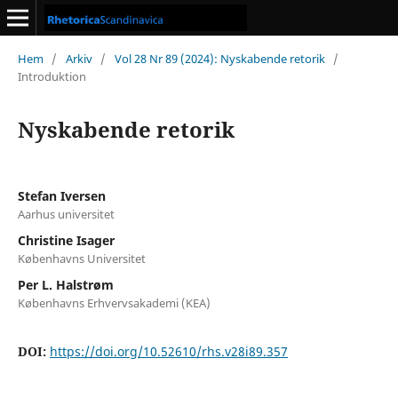
Hem
/
Arkiv
/
Vol 28 Nr 89 (2024): Nyskabende retorik
/
Introduktion
Nyskabende retorik
Stefan Iversen
Aarhus universitet
Christine Isager
Københavns Universitet
Per L. Halstrøm
Københavns Erhvervsakademi (KEA)
DOI:
https://doi.org/10.52610/rhs.v28i89.357