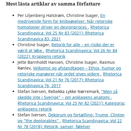
Mest lästa artiklar av samma författare
Per Liljenberg Halstrøm, Christine Isager,
En
medrivende form for knibeøvelser: Når retoriske
homologier driver en designproces
,
Rhetorica
Scandinavica: Vol 25 Nr 83 (2021): Rhetorica
Scandinavica 83, 2021
Christine Isager,
Retorik for alle – en risiko der er
værd at løbe
,
Rhetorica Scandinavica: Vol 26 Nr 84
(2022): Kroppens retorik
Jette Barnholdt Hansen, Christine Isager, Rasmus
Rønlev,
Velkomst og afstandtagen – Ethos, humor og
retoriske manøvrer når ordet gives videre
,
Rhetorica
Scandinavica: Vol 21 Nr 76 (2017): Rhetorica
Scandinavica 76, 2017
Stefan Iversen, Rebekka Lykke Nørremark,
“Men så
skedde inte i Sverige” – om anklagens anatomi
,
Rhetorica Scandinavica: Vol 25 Nr 82 (2021): Kategoria:
anklagens retorik
Stefan Iversen,
Dekorum og fortælling: Trump, Clinton
og “the deplorables”
,
Rhetorica Scandinavica: Vol 22
Nr 78 (2018): Retorik, sanser, følelser