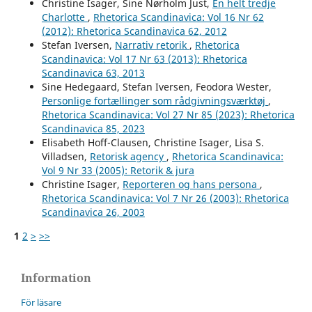
Christine Isager, Sine Nørholm Just,
En helt tredje
Charlotte
,
Rhetorica Scandinavica: Vol 16 Nr 62
(2012): Rhetorica Scandinavica 62, 2012
Stefan Iversen,
Narrativ retorik
,
Rhetorica
Scandinavica: Vol 17 Nr 63 (2013): Rhetorica
Scandinavica 63, 2013
Sine Hedegaard, Stefan Iversen, Feodora Wester,
Personlige fortællinger som rådgivningsværktøj
,
Rhetorica Scandinavica: Vol 27 Nr 85 (2023): Rhetorica
Scandinavica 85, 2023
Elisabeth Hoff-Clausen, Christine Isager, Lisa S.
Villadsen,
Retorisk agency
,
Rhetorica Scandinavica:
Vol 9 Nr 33 (2005): Retorik & jura
Christine Isager,
Reporteren og hans persona
,
Rhetorica Scandinavica: Vol 7 Nr 26 (2003): Rhetorica
Scandinavica 26, 2003
1
2
>
>>
Information
För läsare