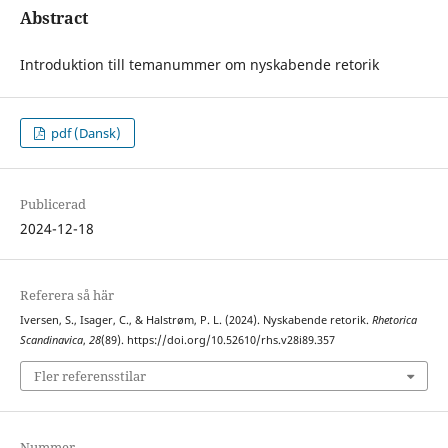
Abstract
Introduktion till temanummer om nyskabende retorik
pdf (Dansk)
Publicerad
2024-12-18
Referera så här
Iversen, S., Isager, C., & Halstrøm, P. L. (2024). Nyskabende retorik.
Rhetorica
Scandinavica
,
28
(89). https://doi.org/10.52610/rhs.v28i89.357
Fler referensstilar
Nummer