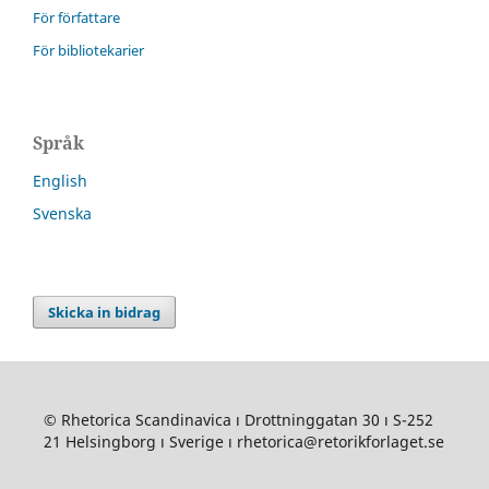
För författare
För bibliotekarier
Språk
English
Svenska
Skicka in bidrag
© Rhetorica Scandinavica ı Drottninggatan 30 ı S-252
21 Helsingborg ı Sverige ı rhetorica@retorikforlaget.se