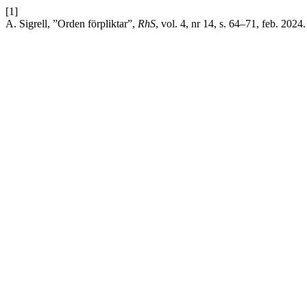
[1]
A. Sigrell, ”Orden förpliktar”,
RhS
, vol. 4, nr 14, s. 64–71, feb. 2024.