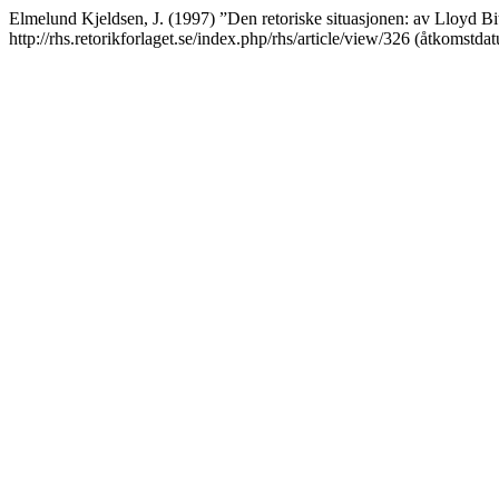
Elmelund Kjeldsen, J. (1997) ”Den retoriske situasjonen: av Lloyd Bi
http://rhs.retorikforlaget.se/index.php/rhs/article/view/326 (åtkomstda