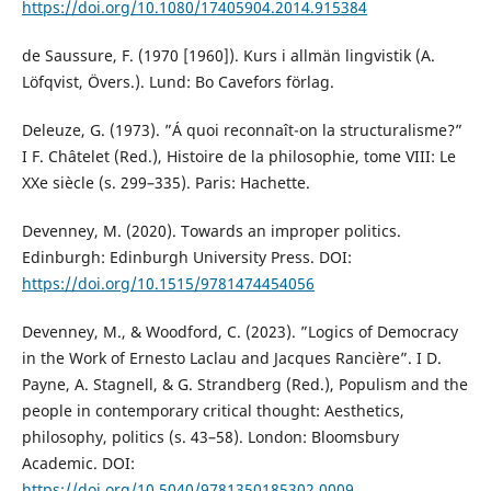
https://doi.org/10.1080/17405904.2014.915384
de Saussure, F. (1970 [1960]). Kurs i allmän lingvistik (A.
Löfqvist, Övers.). Lund: Bo Cavefors förlag.
Deleuze, G. (1973). ”Á quoi reconnaît-on la structuralisme?”
I F. Châtelet (Red.), Histoire de la philosophie, tome VIII: Le
XXe siècle (s. 299–335). Paris: Hachette.
Devenney, M. (2020). Towards an improper politics.
Edinburgh: Edinburgh University Press. DOI:
https://doi.org/10.1515/9781474454056
Devenney, M., & Woodford, C. (2023). ”Logics of Democracy
in the Work of Ernesto Laclau and Jacques Rancière”. I D.
Payne, A. Stagnell, & G. Strandberg (Red.), Populism and the
people in contemporary critical thought: Aesthetics,
philosophy, politics (s. 43–58). London: Bloomsbury
Academic. DOI:
https://doi.org/10.5040/9781350185302.0009