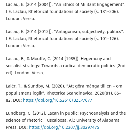
Laclau, E. (2014 [2004]). ”An Ethics of Militant Engagement”.
I E. Laclau, Rhetorical foundations of society (s. 181–206).
London: Verso.
Laclau, E. (2014 [2012]). ”Antagonism, subjectivity, politics”.
I E. Laclau, Rhetorical foundations of society (s. 101–126).
London: Verso.
Laclau, E., & Mouffe, C. (2014 [1985]). Hegemony and
socialist strategy: Towards a radical democratic politics (2nd
ed). London: Verso.
Lalér, T., & Sundby, M. (2020). ”Att göra många till en – om
populismens logik”. Rhetorica Scandinavica, 2020(81), 65–
82. DOI:
https://doi.org/10.52610/BZLP7677
Lundberg, C. (2012). Lacan in public: Psychoanalysis and the
science of rhetoric. Tuscaloosa, Al.: University of Alabama
Press. DOI:
https://doi.org/10.2307/jj.30297475