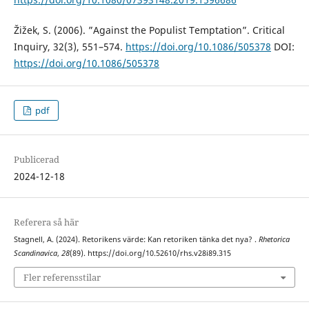
Žižek, S. (2006). ”Against the Populist Temptation”. Critical
Inquiry, 32(3), 551–574.
https://doi.org/10.1086/505378
DOI:
https://doi.org/10.1086/505378
pdf
Publicerad
2024-12-18
Referera så här
Stagnell, A. (2024). Retorikens värde: Kan retoriken tänka det nya? .
Rhetorica
Scandinavica
,
28
(89). https://doi.org/10.52610/rhs.v28i89.315
Fler referensstilar