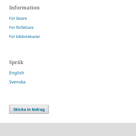
Information
För läsare
För författare
För bibliotekarier
Språk
English
Svenska
Skicka in bidrag