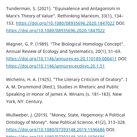
Tunderman, S. (2021). ”Equivalence and Antagonism in
Marx’s Theory of Value”. Rethinking Marxism, 33(1), 134–
153.
https://doi.org/10.1080/08935696.2020.1847022
DOI:
https://doi.org/10.1080/08935696.2020.1847022
Wagner, G. P. (1989). ”The Biological Homology Concept”.
Annual Review of Ecology and Systematics, 20(1), 51–69.
https://doi.org/10.1146/annurev.es.20.110189.000411
DOI:
https://doi.org/10.1146/annurev.ecolsys.20.1.51
Wichelns, H. A. (1925). ”The Literary Criticism of Oratory”. I
A. M. Drummond (Red.), Studies in Rhetoric and Public
Speaking in Honor of James A. Winans (s. 181–183). New
York, NY: Century.
Wullweber, J. (2019). ”Money, State, Hegemony: A Political
Ontology of Money”. New Political Science, 41(2), 313–328.
https://doi.org/10.1080/07393148.2019.1596686
DOI:
https://doi.org/10.1080/07393148.2019.1596686