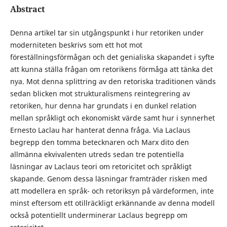
Abstract
Denna artikel tar sin utgångspunkt i hur retoriken under
moderniteten beskrivs som ett hot mot
föreställningsförmågan och det genialiska skapandet i syfte
att kunna ställa frågan om retorikens förmåga att tänka det
nya. Mot denna splittring av den retoriska traditionen vänds
sedan blicken mot strukturalismens reintegrering av
retoriken, hur denna har grundats i en dunkel relation
mellan språkligt och ekonomiskt värde samt hur i synnerhet
Ernesto Laclau har hanterat denna fråga. Via Laclaus
begrepp den tomma betecknaren och Marx dito den
allmänna ekvivalenten utreds sedan tre potentiella
läsningar av Laclaus teori om retoricitet och språkligt
skapande. Genom dessa läsningar framträder risken med
att modellera en språk- och retoriksyn på värdeformen, inte
minst eftersom ett otillräckligt erkännande av denna modell
också potentiellt underminerar Laclaus begrepp om