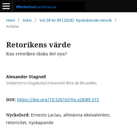
Hem
/
Arkiv
/
Vol 28 Nr 89 (2024): Nyskabende retorik
/
Artiklar
Retorikens värde
Kan retoriken tänka det nya?
Alexander Stagnell
Södertörns högskola/Université libre de Bruxelles
DOI:
https://doi.org/10.52610/rhs.v28i89.315
Nyckelord:
Ernesto Laclau, allmänna ekvivalenten,
retoricitet, nyskapande