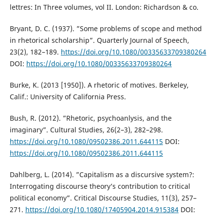
lettres: In Three volumes, vol II. London: Richardson & co.
Bryant, D. C. (1937). ”Some problems of scope and method
in rhetorical scholarship”. Quarterly Journal of Speech,
23(2), 182–189.
https://doi.org/10.1080/00335633709380264
DOI:
https://doi.org/10.1080/00335633709380264
Burke, K. (2013 [1950]). A rhetoric of motives. Berkeley,
Calif.: University of California Press.
Bush, R. (2012). ”Rhetoric, psychoanlysis, and the
imaginary”. Cultural Studies, 26(2–3), 282–298.
https://doi.org/10.1080/09502386.2011.644115
DOI:
https://doi.org/10.1080/09502386.2011.644115
Dahlberg, L. (2014). ”Capitalism as a discursive system?:
Interrogating discourse theory’s contribution to critical
political economy”. Critical Discourse Studies, 11(3), 257–
271.
https://doi.org/10.1080/17405904.2014.915384
DOI: