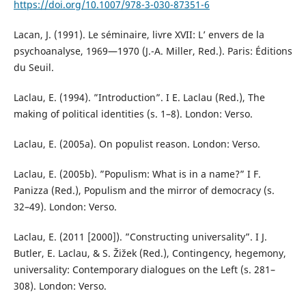
https://doi.org/10.1007/978-3-030-87351-6
Lacan, J. (1991). Le séminaire, livre XVII: L’ envers de la
psychoanalyse, 1969—1970 (J.-A. Miller, Red.). Paris: Éditions
du Seuil.
Laclau, E. (1994). ”Introduction”. I E. Laclau (Red.), The
making of political identities (s. 1–8). London: Verso.
Laclau, E. (2005a). On populist reason. London: Verso.
Laclau, E. (2005b). ”Populism: What is in a name?” I F.
Panizza (Red.), Populism and the mirror of democracy (s.
32–49). London: Verso.
Laclau, E. (2011 [2000]). ”Constructing universality”. I J.
Butler, E. Laclau, & S. Žižek (Red.), Contingency, hegemony,
universality: Contemporary dialogues on the Left (s. 281–
308). London: Verso.