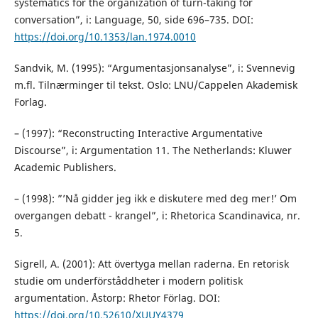
systematics for the organization of turn-taking for
conversation”, i: Language, 50, side 696–735. DOI:
https://doi.org/10.1353/lan.1974.0010
Sandvik, M. (1995): “Argumentasjonsanalyse”, i: Svennevig
m.fl. Tilnærminger til tekst. Oslo: LNU/Cappelen Akademisk
Forlag.
– (1997): “Reconstructing Interactive Argumentative
Discourse”, i: Argumentation 11. The Netherlands: Kluwer
Academic Publishers.
– (1998): ”’Nå gidder jeg ikk e diskutere med deg mer!’ Om
overgangen debatt - krangel”, i: Rhetorica Scandinavica, nr.
5.
Sigrell, A. (2001): Att övertyga mellan raderna. En retorisk
studie om underförståddheter i modern politisk
argumentation. Åstorp: Rhetor Förlag. DOI:
https://doi.org/10.52610/XUUY4379