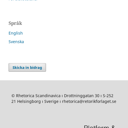
Språk
English
Svenska
Skicka in bidrag
© Rhetorica Scandinavica ı Drottninggatan 30 ı S-252
21 Helsingborg ı Sverige ı rhetorica@retorikforlaget.se