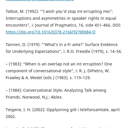
Talbot, M. (1992): “‘I wish you'd stop int errupting me!’:
Interruptions and asymmetries in speaker rights in equal
encounters”, i: Journal of Pragmatics, 16, side 451–466. DOI:
https://doi.org/10.1016/0378-2166(92)90084-O
Tannen, D. (1979): “‘What’s in a Fr ame?’ Surface Evidence
for Underlying Expectations”, i: R.O. Freedle (1979), s. 14–56.
– (1983): “When is an overlap not an int erruption? One
component of conversational style”, i: R. J. DiPietro, W.
Frawley & A. Wedel (eds.) (1983), s. 119–129.
– (1984): Conversational Style: Analyzing Talk among
Friends. Norwood, N.J.: Ablex.
Teigene, I. H. (2002): Opplysning gitt i telefonsamtale, april
2002.