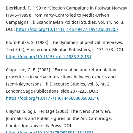
Bjørklund, T. (1991): “Election Campaigns in Postwar Norway
(1945–1989): From Party-Controlled to Media-Driven
Campaigns”, i: Scandinavian Political Studies, vol. 14, no. 3.
DOI:
https://doi.org/10.1111/j.1467-9477.1991.tb00120.x
Blum-Kulka, S. (1983): The dynamics of political interviews.
Text 3 (2), Amsterdam: Mouton Publishers, s. 131–153. DOI:
https://doi.org/10.1515/text.1.1983.3.2.131
Ciapuscio, G. E. (2003): “Formulation and reformulation
procedures in verbal interactions between experts and
(semi-)laypersons”, i: Discourse Studies, vol. 5, nr. 2,
London: Sage Publications, side 207–233. DOI:
https://doi.org/10.1177/1461445603005002310
Clayma, S. og J. Heritage (2002): The News Interview.
Journalists and Public Figures on the Air. Cambridge:
Cambridge University Press. DOI:
https://doi.org/10.1017/CBO9780511613623