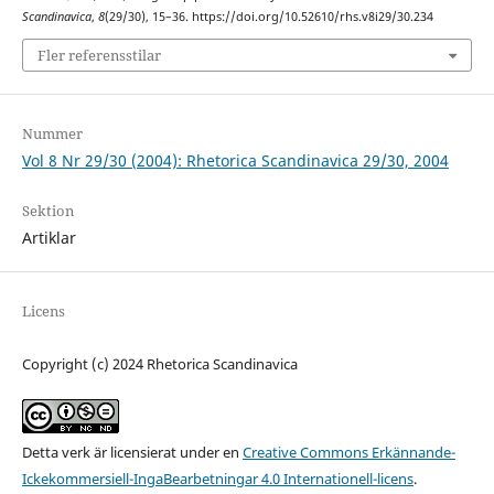
Scandinavica
,
8
(29/30), 15–36. https://doi.org/10.52610/rhs.v8i29/30.234
Fler referensstilar
Nummer
Vol 8 Nr 29/30 (2004): Rhetorica Scandinavica 29/30, 2004
Sektion
Artiklar
Licens
Copyright (c) 2024 Rhetorica Scandinavica
Detta verk är licensierat under en
Creative Commons Erkännande-
Ickekommersiell-IngaBearbetningar 4.0 Internationell-licens
.