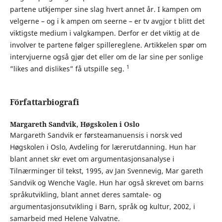
partene utkjemper sine slag hvert annet år. I kampen om
velgerne – og i k ampen om seerne – er tv avgjor t blitt det
viktigste medium i valgkampen. Derfor er det viktig at de
involver te partene følger spillereglene. Artikkelen spør om
intervjuerne også gjør det eller om de lar sine per sonlige
1
”likes and dislikes” få utspille seg.
Författarbiografi
Margareth Sandvik,
Høgskolen i Oslo
Margareth Sandvik er førsteamanuensis i norsk ved
Høgskolen i Oslo, Avdeling for lærerutdanning. Hun har
blant annet skr evet om argumentasjonsanalyse i
Tilnærminger til tekst, 1995, av Jan Svennevig, Mar gareth
Sandvik og Wenche Vagle. Hun har også skrevet om barns
språkutvikling, blant annet deres samtale- og
argumentasjonsutvikling i Barn, språk og kultur, 2002, i
samarbeid med Helene Valvatne.