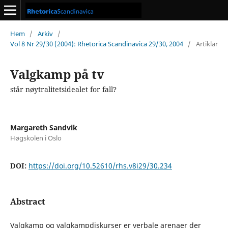
Hem
/
Arkiv
/
Vol 8 Nr 29/30 (2004): Rhetorica Scandinavica 29/30, 2004
/
Artiklar
Valgkamp på tv
står nøytralitetsidealet for fall?
Margareth Sandvik
Høgskolen i Oslo
DOI:
https://doi.org/10.52610/rhs.v8i29/30.234
Abstract
Valgkamp og valgkampdiskurser er verbale arenaer der